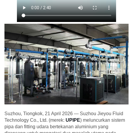
Suzhou, Tiongkok, 21 April 2026 — Suzhou Jieyou Fluid
Technology Co., Ltd. (merek:
UPIPE
) meluncurkan sistem
pipa dan fitting udara bertekanan aluminium yang