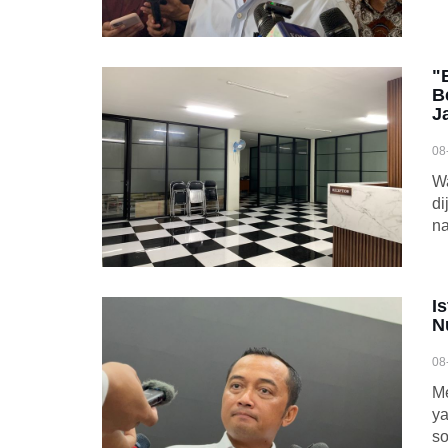
"
B
J
08
Wa
di
na
I
N
08
M
y
so