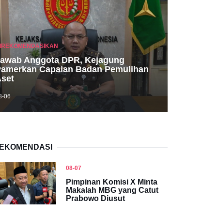
IREKOMENDASIKAN
BGN Tegaskan SLHS Syarat Mutlak u
awab Anggota DPR, Kejagung
SPPG, Bukan Administratif
amerkan Capaian Badan Pemulihan
set
08-06
8-06
EKOMENDASI
08-07
Pimpinan Komisi X Minta
Makalah MBG yang Catut
Prabowo Diusut