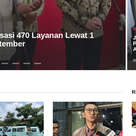
D
sasi 470 Layanan Lewat 1
J
ptember
P
A
0
R