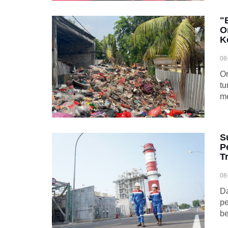
"
O
K
08
Or
t
me
S
P
T
08
Da
pe
be