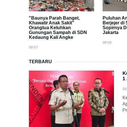
"Baunya Parah Banget,
Puluhan A
Khawatir Anak Sakit"
Berjejer di
Orangtua Keluhkan
Sopirnya D
Gunungan Sampah di SDN
Jakarta
Kedaung Kali Angke
08-06
08-07
TERBARU
K
1
08
Ke
Ap
P