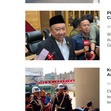
P
C
08
Wa
du
Gr
K
A
08
E
te
te