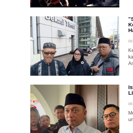
"
K
H
08
Ke
ka
An
I
L
08
Me
un