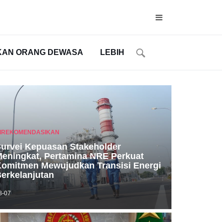
KAN ORANG DEWASA
LEBIH
IREKOMENDASIKAN
urvei Kepuasan Stakeholder
eningkat, Pertamina NRE Perkuat
omitmen Mewujudkan Transisi Energi
erkelanjutan
8-07