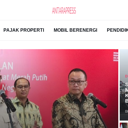
PAJAK PROPERTI
MOBIL BERENERGI
PENDIDI
D
S
M
K
B
0