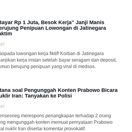
Bayar Rp 1 Juta, Besok Kerja" Janji Manis
erujung Penipuan Lowongan di Jatinegara
aktim
-07
spada lowongan kerja fiktif! Korban di Jatinegara
janjikan kerja instan setelah bayar seragam dan deposit,
mun berujung penipuan yang viral di medsos.
stana soal Pengunggah Konten Prabowo Bicara
uklir Iran: Tanyakan ke Polisi
-07
ensesneg merespons penangkapan terhadap 2 orang
ang mengunggah konten memuat pernyataan Prabowo
al nuklir Iran disertai komentar provokatif.