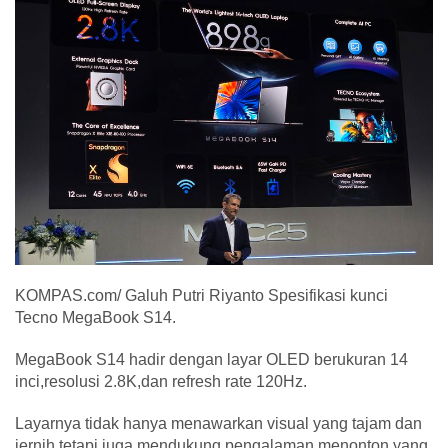
KOMPAS.com/ Galuh Putri Riyanto Spesifikasi kunci
Tecno MegaBook S14.
MegaBook S14 hadir dengan layar OLED berukuran 14
inci,resolusi 2.8K,dan refresh rate 120Hz.
Layarnya tidak hanya menawarkan visual yang tajam dan
jernih,tetapi juga mendukung pengalaman menonton yang