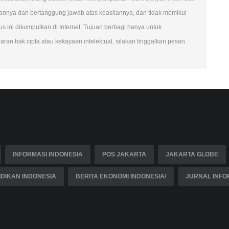
ngannya dan bertanggung jawab atas keasliannya, dan tidak memikul
 ini dikumpulkan di Internet. Tujuan berbagi hanya untuk
ran hak cipta atau kekayaan intelektual, silakan tinggalkan pesan
INFORMASI INDONESIA
POS JAKARTA
JAKARTA GLOBE
DIKAN INDONESIA
BERITA EKONOMI INDONESIA/
JURNAL INFO