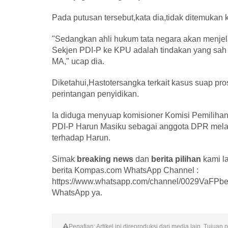
Pada putusan tersebut,kata dia,tidak ditemukan k
"Sedangkan ahli hukum tata negara akan menjel
Sekjen PDI-P ke KPU adalah tindakan yang sa
MA," ucap dia.
Diketahui,Hastotersangka terkait kasus suap p
perintangan penyidikan.
Ia diduga menyuap komisioner Komisi Pemilih
PDI-P Harun Masiku sebagai anggota DPR mela
terhadap Harun.
Simak
breaking news
dan
berita pilihan
kami l
berita Kompas.com WhatsApp Channel :
https://www.whatsapp.com/channel/0029VaFPbed
WhatsApp ya.
Penafian: Artikel ini direproduksi dari media lain. Tuju