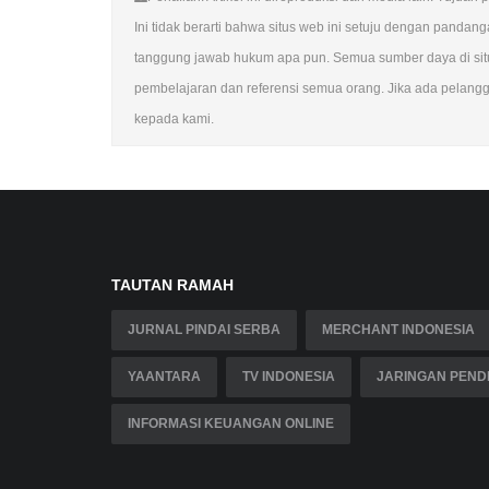
Ini tidak berarti bahwa situs web ini setuju dengan panda
tanggung jawab hukum apa pun. Semua sumber daya di situs
pembelajaran dan referensi semua orang. Jika ada pelangga
kepada kami.
TAUTAN RAMAH
JURNAL PINDAI SERBA
MERCHANT INDONESIA
YAANTARA
TV INDONESIA
JARINGAN PENDI
INFORMASI KEUANGAN ONLINE