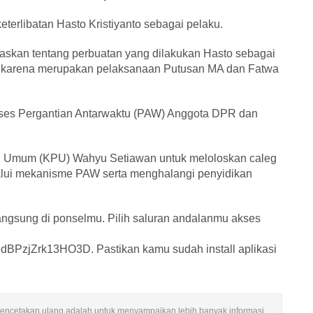
eterlibatan Hasto Kristiyanto sebagai pelaku.
askan tentang perbuatan yang dilakukan Hasto sebagai
h karena merupakan pelaksanaan Putusan MA dan Fatwa
roses Pergantian Antarwaktu (PAW) Anggota DPR dan
an Umum (KPU) Wahyu Setiawan untuk meloloskan caleg
lui mekanisme PAW serta menghalangi penyidikan
angsung di ponselmu. Pilih saluran andalanmu akses
BPzjZrk13HO3D. Pastikan kamu sudah install aplikasi
an pencetakan ulang adalah untuk menyampaikan lebih banyak informasi.